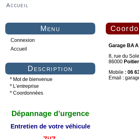
Accueil
Menu
Coordo
Connexion
Garage BA A
Accueil
8, rue du Sol
86000
Poitie
Description
Mobile
:
06 6
Email : gara
º
Mot de bienvenue
º
L'entreprise
º
Coordonnées
Dépannage d'urgence
Entretien de votre véhicule