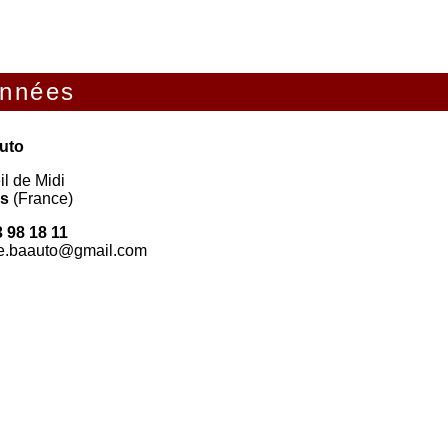
nnées
uto
eil de Midi
rs
(France)
3 98 18 11
ge.baauto@gmail.com